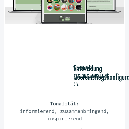
Entwicklung
WENDLAND
Quereinstiegskonfigur
REGIONALMARKETING
E.V.
Tonalität:
informierend, zusammenbringend,
inspirierend