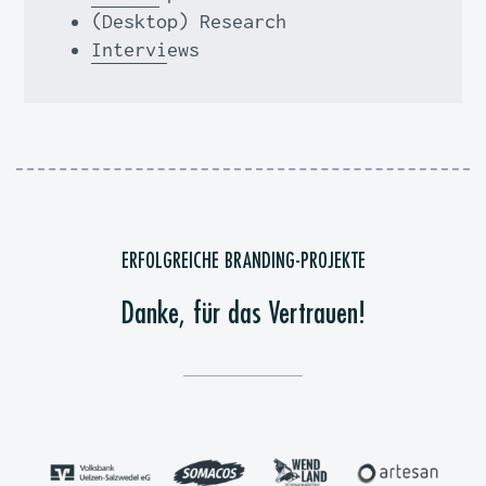
(Desktop) Research
Interviews
sich andeutenden (Mega-) Trends
ERFOLGREICHE BRANDING-PROJEKTE
Weblayout(s)
Danke, für das Vertrauen!
Zielsetzung
Ads/Annoncen
Content-Strategie
Storyboard